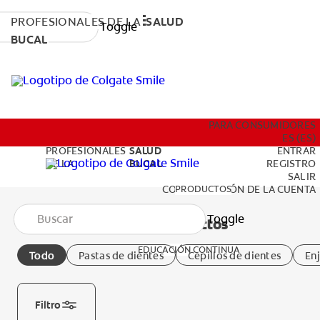
PROFESIONALES DE LA
SALUD
Toggle
BUCAL
PRODUCTOS
PARA CONSUMIDORES
ES (ES)
PROFESIONALES
SALUD
ENTRAR
DE LA
BUCAL
REGISTRO
SALIR
EDUCACIÓN CONTINUA
PRODUCTOS
CONFIGURACIÓN DE LA CUENTA
Toggle
Todos los productos
EDUCACIÓN CONTINUA
Todo
Pastas de dientes
Cepillos de dientes
En
PARA CONSUMIDORES
Filtro
ES (ES)