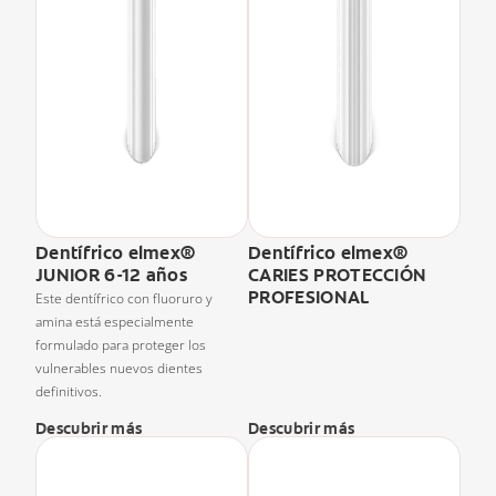
Dentífrico elmex®
Dentífrico elmex®
JUNIOR 6-12 años
CARIES PROTECCIÓN
PROFESIONAL
Este dentífrico con fluoruro y
amina está especialmente
formulado para proteger los
vulnerables nuevos dientes
definitivos.
Descubrir más
Descubrir más