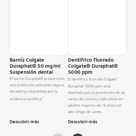
Barniz Colgate
Dentífrico fluorado
Duraphat® 50 mg/ml
Colgate® Duraphat®
Suspensión dental
5000 ppm
El barniz Duraphat® proporciona
El dentífrico fluorado Colgate
®
una protección anticaries segura,
Duraphat
5000 ppm está
®
duradera,y respaldada por la
diseñado para la prevención de las
1
evidencia científica.
caries de corona y radiculares en
adultos mayores de 16 años con
alto riesgo de caries.
Descubrir más
Descubrir más