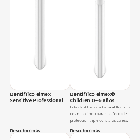
Dentífrico elmex
Dentífrico elmex®
Sensitive Professional
Children 0–6 años
Este dentífrico contiene el fluoruro
de amina único para un efecto de
protección triple contra las caries.
Descubrir más
Descubrir más