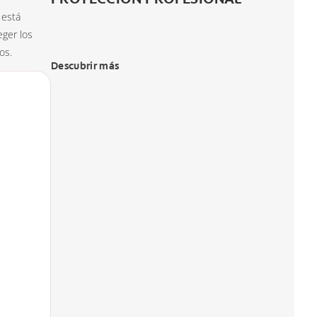
 está
ger los
os.
Descubrir más