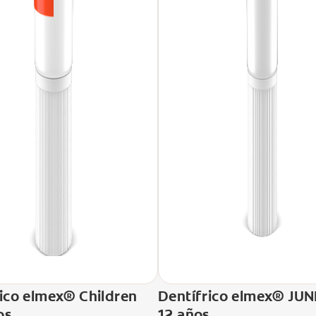
ico elmex® Children
Dentífrico elmex® JUN
os
12 años