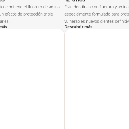
rico contiene el fluoruro de amina
Este dentífrico con fluoruro y amina
un efecto de protección triple
especialmente formulado para prote
aries.
vulnerables nuevos dientes definitiv
 más
Descubrir más