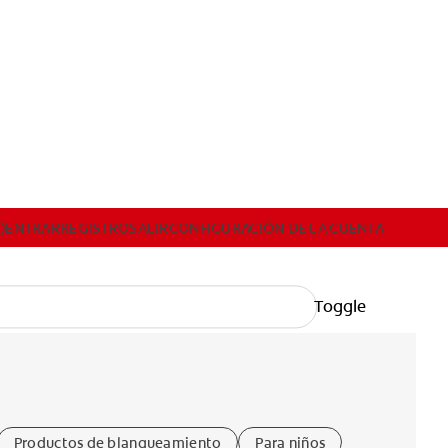
)
ENTRAR
REGISTRO
SALIR
CONFIGURACIÓN DE LA CUENTA
R
REGISTRO
SALIR
CONFIGURACIÓN DE LA CUENTA
Toggle
Productos de blanqueamiento
Para niños