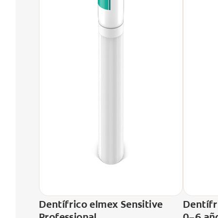
Dentífrico elmex Sensitive
Dentífr
Professional
0–6 añ