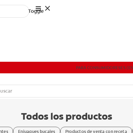
Toggle
EDUCACIÓN CONTINUA
PRODUCTOS
PARA CONSUMIDORES
ES (ES
PARA CONSUMIDORES
ES (ES)
ENTRA
Todos los productos
ntes
Enjuagues bucales
Productos de venta con receta