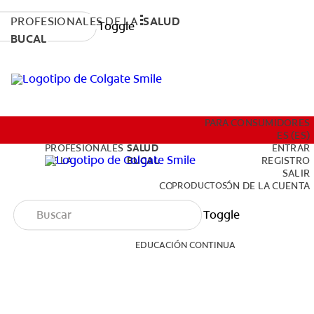
PROFESIONALES DE LA
SALUD
Toggle
BUCAL
PRODUCTOS
PARA CONSUMIDORES
ES (ES)
PROFESIONALES
SALUD
ENTRAR
DE LA
BUCAL
REGISTRO
SALIR
EDUCACIÓN CONTINUA
PRODUCTOS
CONFIGURACIÓN DE LA CUENTA
Toggle
EDUCACIÓN CONTINUA
PARA CONSUMIDORES
ES (ES)