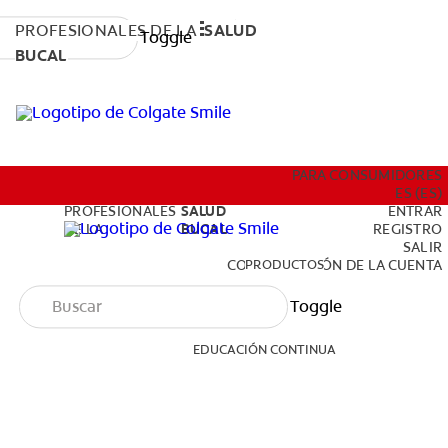
PROFESIONALES DE LA
SALUD
Toggle
BUCAL
PRODUCTOS
PARA CONSUMIDORES
ES (ES)
PROFESIONALES
SALUD
ENTRAR
DE LA
BUCAL
REGISTRO
SALIR
EDUCACIÓN CONTINUA
PRODUCTOS
CONFIGURACIÓN DE LA CUENTA
Toggle
EDUCACIÓN CONTINUA
PARA CONSUMIDORES
ES (ES)