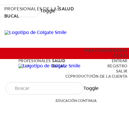
PROFESIONALES DE LA
SALUD
Toggle
BUCAL
PRODUCTOS
PARA CONSUMIDORES
ES (ES)
PROFESIONALES
SALUD
ENTRAR
DE LA
BUCAL
REGISTRO
SALIR
EDUCACIÓN CONTINUA
PRODUCTOS
CONFIGURACIÓN DE LA CUENTA
Toggle
EDUCACIÓN CONTINUA
PARA CONSUMIDORES
ES (ES)