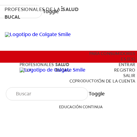
PROFESIONALES DE LA
SALUD
Toggle
BUCAL
PRODUCTOS
PARA CONSUMIDORES
ES (ES)
PROFESIONALES
SALUD
ENTRAR
DE LA
BUCAL
REGISTRO
SALIR
EDUCACIÓN CONTINUA
PRODUCTOS
CONFIGURACIÓN DE LA CUENTA
Toggle
EDUCACIÓN CONTINUA
PARA CONSUMIDORES
ES (ES)